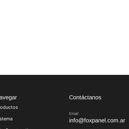
avegar
Contáctanos
roductos
Email
istema
info@foxpanel.com.ar